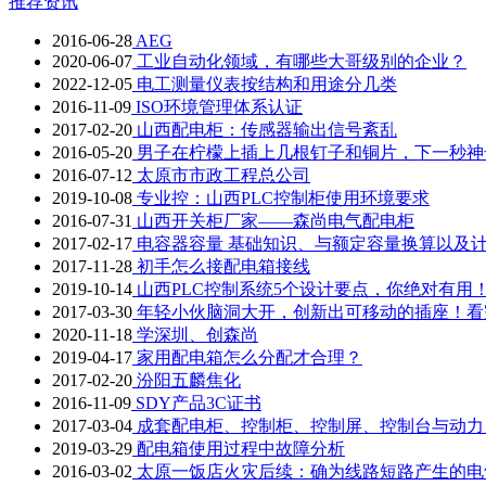
推荐资讯
2016-06-28
AEG
2020-06-07
工业自动化领域，有哪些大哥级别的企业？
2022-12-05
电工测量仪表按结构和用途分几类
2016-11-09
ISO环境管理体系认证
2017-02-20
山西配电柜：传感器输出信号紊乱
2016-05-20
男子在柠檬上插上几根钉子和铜片，下一秒神
2016-07-12
太原市市政工程总公司
2019-10-08
专业控：山西PLC控制柜使用环境要求
2016-07-31
山西开关柜厂家——森尚电气配电柜
2017-02-17
电容器容量 基础知识、与额定容量换算以及
2017-11-28
初手怎么接配电箱接线
2019-10-14
山西PLC控制系统5个设计要点，你绝对有用
2017-03-30
年轻小伙脑洞大开，创新出可移动的插座！看
2020-11-18
学深圳、创森尚
2019-04-17
家用配电箱怎么分配才合理？
2017-02-20
汾阳五麟焦化
2016-11-09
SDY产品3C证书
2017-03-04
成套配电柜、控制柜、控制屏、控制台与动力
2019-03-29
配电箱使用过程中故障分析
2016-03-02
太原一饭店火灾后续：确为线路短路产生的电