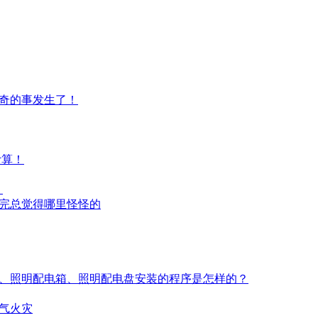
奇的事发生了！
计算！
！
完总觉得哪里怪怪的
、照明配电箱、照明配电盘安装的程序是怎样的？
气火灾