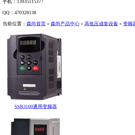
手机：
13935115377
QQ：
470328138
当前位置：
森尚首页
»
森尚产品中心
»
高低压成套设备
»
变频
SSB3100通用变频器