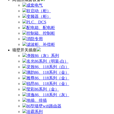
成套电气
软启动（柜）
变频器（柜）
PLC、DCS
配电箱、配电柜
控制箱、控制柜
消防专用
滤波柜、补偿柜
墙壁开关插座
净致86（灰）系列
名光86系列（明装-白）
灵致86、118系列（白）
璃韵86、118系列（金）
雅尊86、118系列（金）
锐昂86、118系列（金）
莹彩86系列（金）
清逸86、118系列（灰）
地插、排插
86型墙壁wifi路由器
浴霸系列